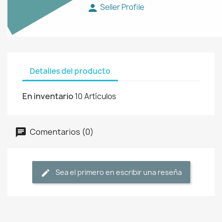
person
Seller Profile
Detalles del producto
En inventario
10 Artículos
Comentarios (0)
Sea el primero en escribir una reseña