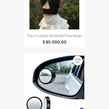
Top Cruzado De Moda Para Mujer
$ 85.000,00
favorite_border