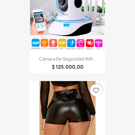
Cámara De Seguridad Wifi...
$ 125.000,00
favorite_border