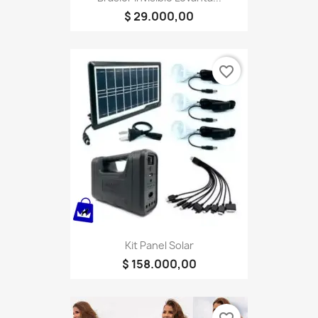
$ 29.000,00
favorite_border
Kit Panel Solar
$ 158.000,00