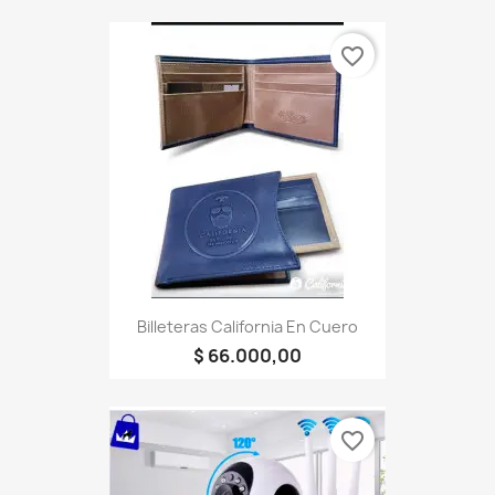
favorite_border
Billeteras California En Cuero
$ 66.000,00
favorite_border