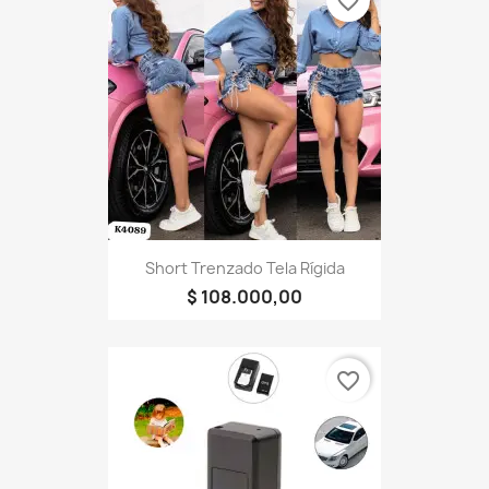
favorite_border
Short Trenzado Tela Rígida
$ 108.000,00
favorite_border