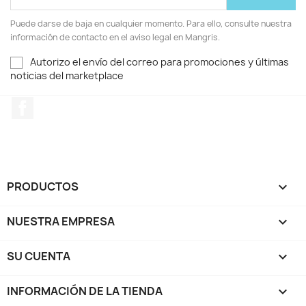
Puede darse de baja en cualquier momento. Para ello, consulte nuestra
información de contacto en el aviso legal en Mangris.
Autorizo el envío del correo para promociones y últimas
noticias del marketplace
Facebook
PRODUCTOS

NUESTRA EMPRESA

SU CUENTA

INFORMACIÓN DE LA TIENDA
keyboard_arrow_down