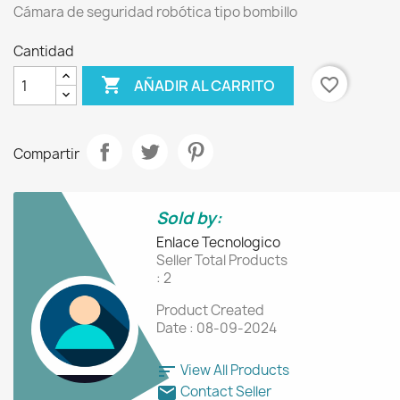
Cámara de seguridad robótica tipo bombillo
Cantidad

favorite_border
AÑADIR AL CARRITO
Compartir
Sold by:
Enlace Tecnologico
Seller Total Products
: 2
Product Created
Date : 08-09-2024
sort
View All Products
mail
Contact Seller