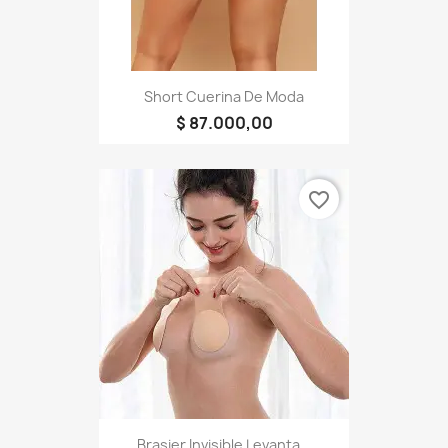
Short Cuerina De Moda
$ 87.000,00
favorite_border
Brasier Invisible Levanta...