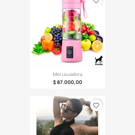
favorite_border
Mini Licuadora
$ 87.000,00
favorite_border