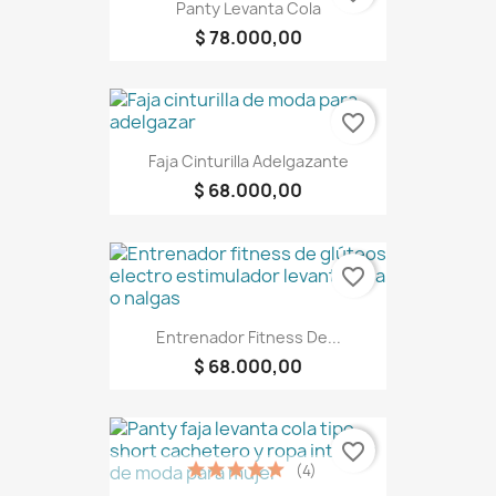
Panty Levanta Cola
$ 78.000,00
favorite_border
Faja Cinturilla Adelgazante
$ 68.000,00
favorite_border
Entrenador Fitness De...
$ 68.000,00
favorite_border
(4)