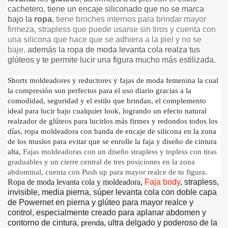
cachetero, tiene un encaje siliconado que no se marca
bajo la
ropa
,
tiene broches internos para brindar mayor
firmeza, strapless que puede usarse sin tiros y cuenta con
una silicona que hace que se adhiera a la piel y no se
baje,
además la ropa de moda levanta cola realza tus
glúteos y te permite lucir una figura mucho más estilizada.
Shorts moldeadores y reductores y fajas de moda femenina la cual
la compresión son perfectos para el uso diario gracias a la
comodidad, seguridad y el estilo que brindan, el complemento
ideal para lucir bajo cualquier look, logrando un efecto natural
realzador de glúteos para lucirlos más firmes y redondos todos los
días, ropa moldeadora con banda de encaje de silicona en la zona
de los muslos para evitar que se enrolle la faja y diseño de cintura
alta,
Fajas moldeadoras con un diseño strapless y topless con tiras
graduables y un cierre central de tres posiciones en la zona
abdominal, cuenta con Push up para mayor realce de tu figura.
Ropa de moda levanta cola y moldeadora,
Faja body
, strapless,
invisible, media pierna, súper levanta cola con doble capa
de Powernet en pierna y glúteo para mayor realce y
control, especialmente creado para aplanar abdomen y
contorno de cintura
ultra delgado y poderoso de la
, prenda,