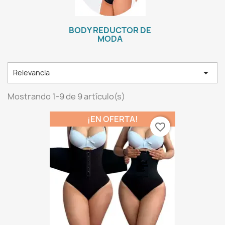
BODY REDUCTOR DE
MODA

Relevancia
Mostrando 1-9 de 9 artículo(s)
¡EN OFERTA!
favorite_border