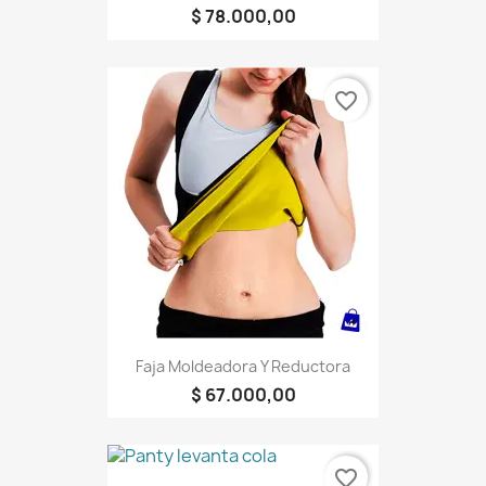
$ 78.000,00
favorite_border
Faja Moldeadora Y Reductora
$ 67.000,00
favorite_border