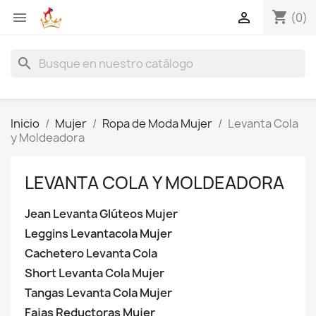
shopping_cart


(0)
search
Inicio
Mujer
Ropa de Moda Mujer
Levanta Cola
y Moldeadora
LEVANTA COLA Y MOLDEADORA
Jean Levanta Glúteos Mujer
Leggins Levantacola Mujer
Cachetero Levanta Cola
Short Levanta Cola Mujer
Tangas Levanta Cola Mujer
Fajas Reductoras Mujer