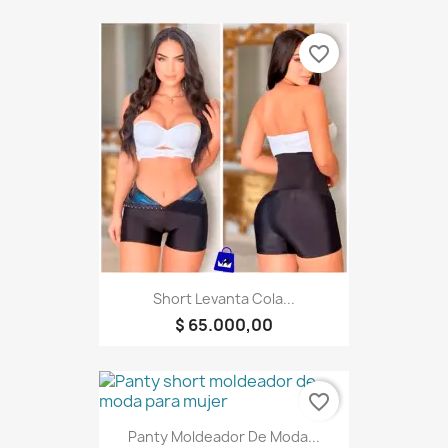
favorite_border
Short Levanta Cola...
$ 65.000,00
favorite_border
Panty Moldeador De Moda...