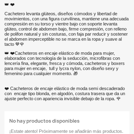
👑
❤️
Cachetero levanta glúteos, diseños cómodos y libertad de
movimientos, con una figura curvilínea, mantiene una adecuada
compresión en su torso y vientre bajo con soporte levanta
glúteo, control de abdomen bajo, firme compresión, con relleno
de polifon natural y sin costuras, con faja par reducir y sostener
el abdomen imperceptible no se marca en la ropa y suave al
tacto
🤎
🌹
👑
❤️
Cacheteros en encaje elástico de moda para mujer,
elaborados con tecnología de la seducción, microfibras con
lencería fina, elegante, fresca y cómoda, cacheteros y boxers
para mujer en encaje,
tull y lycra nylon, con diseño sexy y
femenino para cualquier momento.
🎁
❤️
Cacheteros de encaje elástico de moda semi descaderado
con
encaje tipo blonda, en algodón, costura trasera que da un
ajuste perfecto con apariencia invisible debajo de la ropa.
🌹
No hay productos disponibles
¡Estate atento! Próximamente se añadirán más productos.