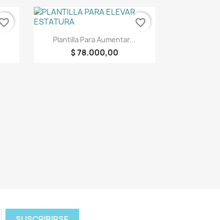
vorite_border
favorite_border
Vista rápida

Plantilla Para Aumentar...
$ 78.000,00