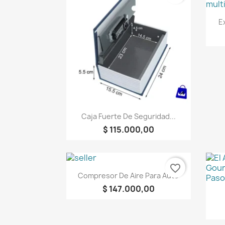
E
Vista rápida

Caja Fuerte De Seguridad...
$ 115.000,00
favorite_border
Vista rápida

Compresor De Aire Para Auto
$ 147.000,00