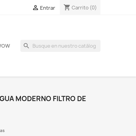
shopping_cart

Carrito
(0)
Entrar
search
WOW
AGUA MODERNO FILTRO DE
ías