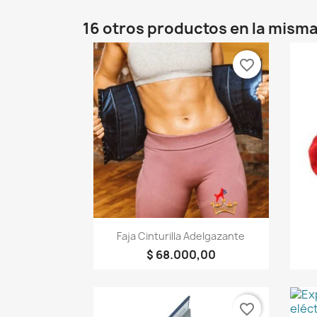
16 otros productos en la misma
favorite_border
Vista rápida

Faja Cinturilla Adelgazante
$ 68.000,00
favorite_border