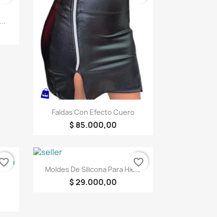
..
Vista rápida

Faldas Con Efecto Cuero
$ 85.000,00
vorite_border
favorite_border
Vista rápida

Moldes De Silicona Para Hielo
$ 29.000,00