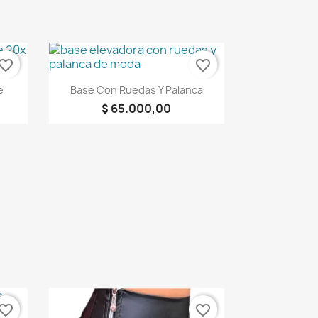
vorite_border
favorite_border
Vista rápida

e
Base Con Ruedas Y Palanca
$ 65.000,00
vorite_border
favorite_border