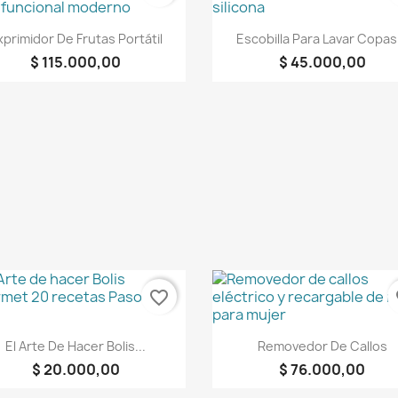
Vista rápida
Vista rápida


xprimidor De Frutas Portátil
Escobilla Para Lavar Copas.
$ 115.000,00
$ 45.000,00
favorite_border
fa
Vista rápida
Vista rápida


El Arte De Hacer Bolis...
Removedor De Callos
$ 20.000,00
$ 76.000,00