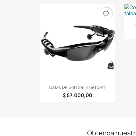
favorite_border
Vista rápida

Gafas De Sol Con Bluetooth
$ 57.000,00
Obtenga nuestr