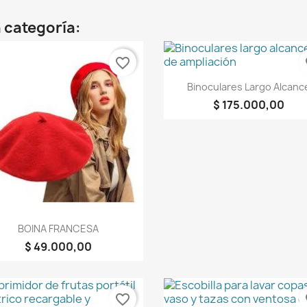
 categoría:
favorite_border
fa
Vista rápida

Binoculares Largo Alcanc
$ 175.000,00
Vista rápida

BOINA FRANCESA
$ 49.000,00
favorite_border
fa