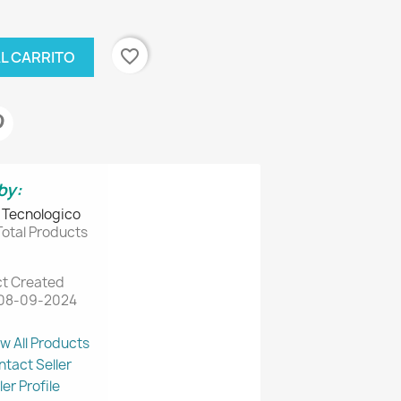
favorite_border
AL CARRITO
by:
 Tecnologico
Total Products
t Created
 08-09-2024
w All Products
tact Seller
ler Profile