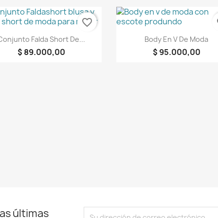
favorite_border
fa
Vista rápida
Vista rápida


Conjunto Falda Short De...
Body En V De Moda
$ 89.000,00
$ 95.000,00
as últimas