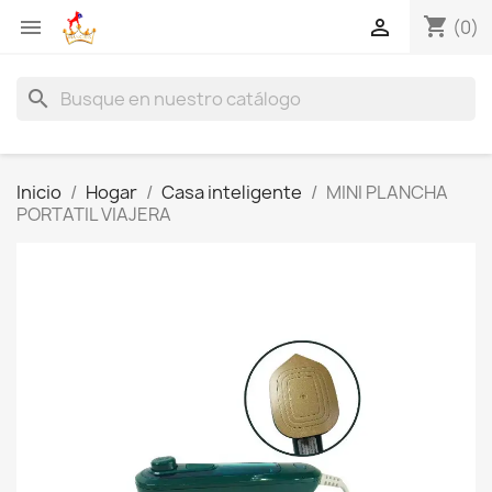
shopping_cart


(0)
search
Inicio
Hogar
Casa inteligente
MINI PLANCHA
PORTATIL VIAJERA