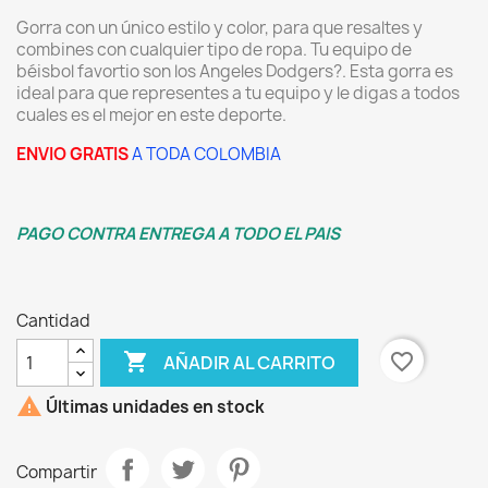
Gorra con un único estilo y color, para que resaltes y
combines con cualquier tipo de ropa. Tu equipo de
béisbol favortio son los Angeles Dodgers?. Esta gorra es
ideal para que representes a tu equipo y le digas a todos
cuales es el mejor en este deporte.
ENVIO GRATIS
A TODA COLOMBIA
PAGO CONTRA ENTREGA A TODO EL PAIS
Cantidad

favorite_border
AÑADIR AL CARRITO

Últimas unidades en stock
Compartir