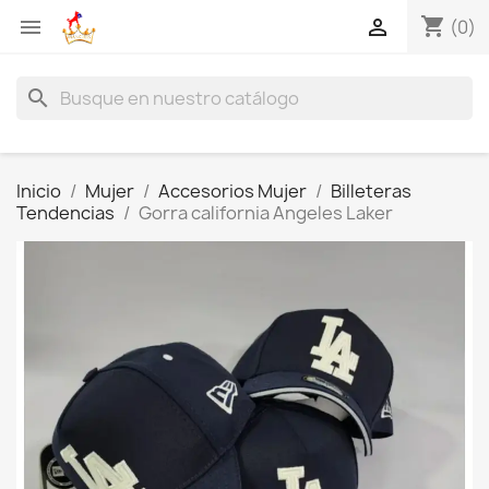
shopping_cart


(0)
search
Inicio
Mujer
Accesorios Mujer
Billeteras
Tendencias
Gorra california Angeles Laker