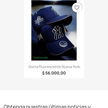
favorite_border
Gorra Fluorescente Nueva York
$ 56.000,00
Obtenga nuestras últimas noticias y